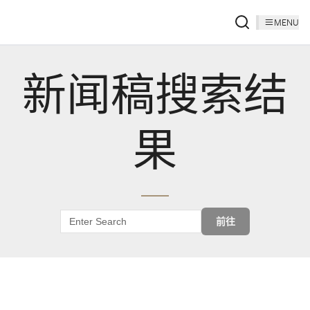
MENU
新闻稿搜索结
果
前往