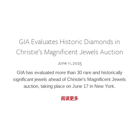
GIA Evaluates Historic Diamonds in
Christie’s Magnificent Jewels Auction
June 11, 2025
GIA has evaluated more than 30 rare and historically
significant jewels ahead of Christie’s Magnificent Jewels
auction, taking place on June 17 in New York.
阅读更多