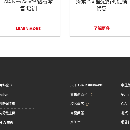
GIA NextGem™ 钻石零
探索 GIA 鉴定所的促销
售 培训
优惠
LEARN MORE
了解更多
关于 GIA Instruments
学生
百科全书
零售商支持
Gem &
ation
校区商店
GIA
与新闻主页
常见问答
地点
与分级主页
新闻室
报告
GIA 主页