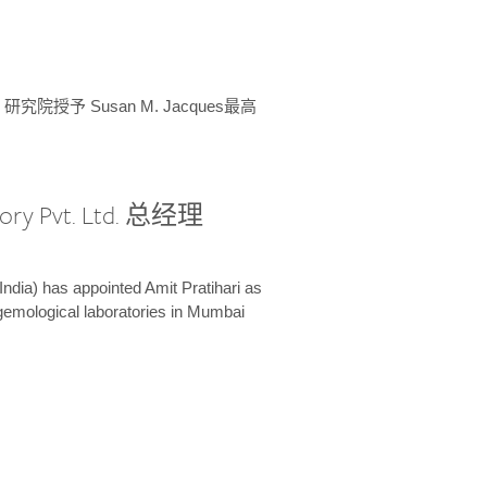
授予 Susan M. Jacques最高
ory Pvt. Ltd. 总经理
India) has appointed Amit Pratihari as
 gemological laboratories in Mumbai