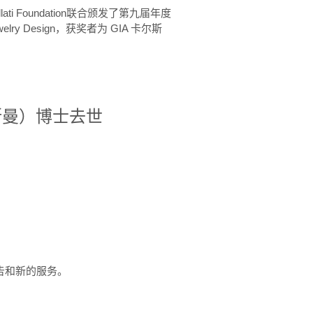
ellati Foundation联合颁发了第九届年度
 in Jewelry Design，获奖者为 GIA 卡尔斯
治·罗斯曼）博士去世
定报告和新的服务。