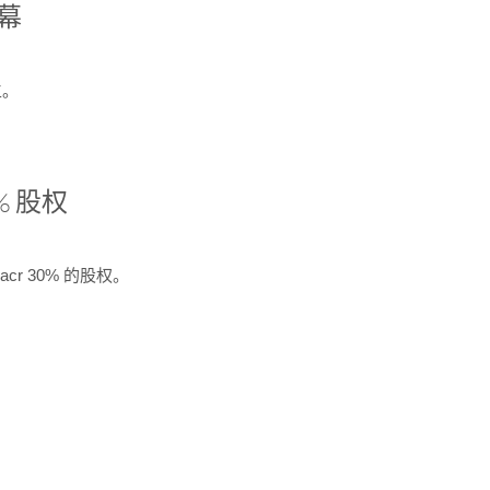
开幕
生。
% 股权
cr 30% 的股权。