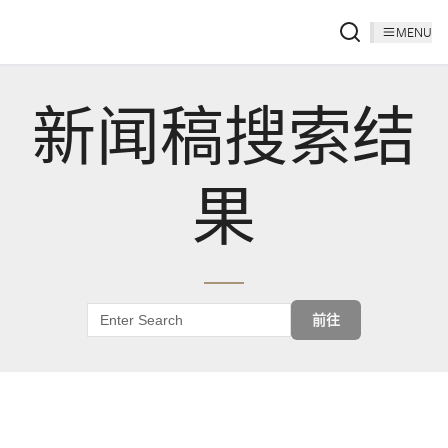
MENU
新闻稿搜索结
果
前往