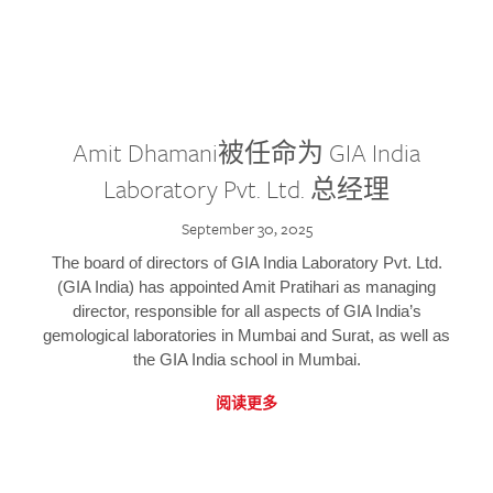
Amit Dhamani被任命为 GIA India
Laboratory Pvt. Ltd. 总经理
September 30, 2025
The board of directors of GIA India Laboratory Pvt. Ltd.
(GIA India) has appointed Amit Pratihari as managing
director, responsible for all aspects of GIA India’s
gemological laboratories in Mumbai and Surat, as well as
the GIA India school in Mumbai.
阅读更多