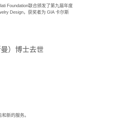
ellati Foundation联合颁发了第九届年度
 in Jewelry Design，获奖者为 GIA 卡尔斯
治·罗斯曼）博士去世
定报告和新的服务。