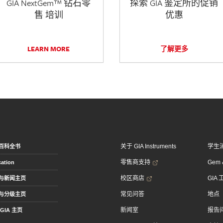
GIA NextGem™ 钻石零
探索 GIA 鉴定所的促销
售 培训
优惠
LEARN MORE
了解更多
关于 GIA Instruments
学生
百科全书
零售商支持
Gem &
ation
校区商店
GIA
与新闻主页
常见问答
地点
与分级主页
新闻室
报告
GIA 主页