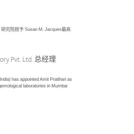
授予 Susan M. Jacques最高
ory Pvt. Ltd. 总经理
India) has appointed Amit Pratihari as
 gemological laboratories in Mumbai