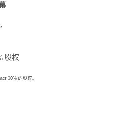
开幕
生。
% 股权
cr 30% 的股权。