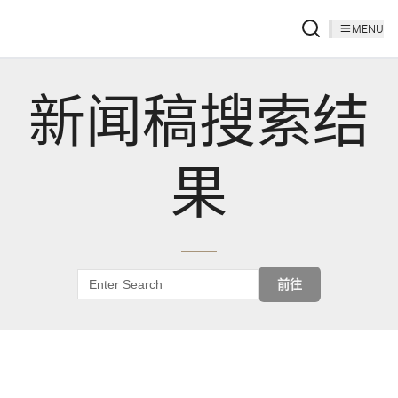
MENU
新闻稿搜索结
果
前往