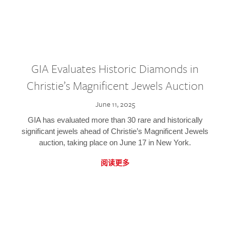
GIA Evaluates Historic Diamonds in
Christie’s Magnificent Jewels Auction
June 11, 2025
GIA has evaluated more than 30 rare and historically
significant jewels ahead of Christie’s Magnificent Jewels
auction, taking place on June 17 in New York.
阅读更多