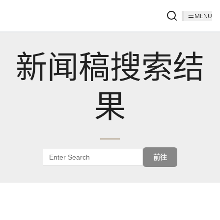
MENU
新闻稿搜索结
果
前往