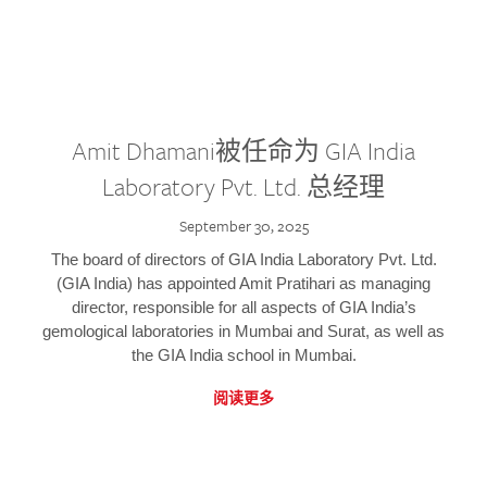
Amit Dhamani被任命为 GIA India
Laboratory Pvt. Ltd. 总经理
September 30, 2025
The board of directors of GIA India Laboratory Pvt. Ltd.
(GIA India) has appointed Amit Pratihari as managing
director, responsible for all aspects of GIA India’s
gemological laboratories in Mumbai and Surat, as well as
the GIA India school in Mumbai.
阅读更多