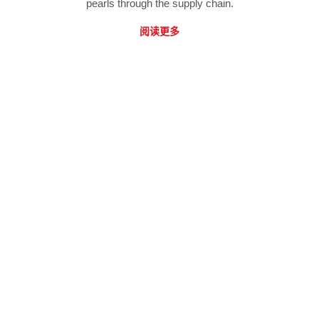
pearls through the supply chain.
阅读更多