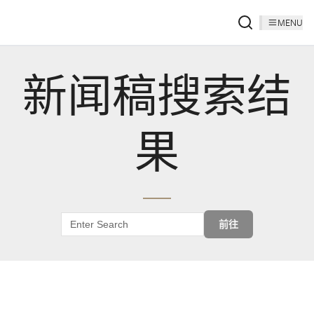
MENU
新闻稿搜索结
果
前往