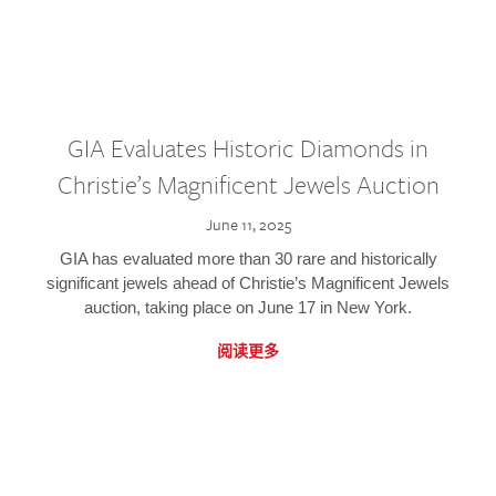
GIA Evaluates Historic Diamonds in
Christie’s Magnificent Jewels Auction
June 11, 2025
GIA has evaluated more than 30 rare and historically
significant jewels ahead of Christie’s Magnificent Jewels
auction, taking place on June 17 in New York.
阅读更多