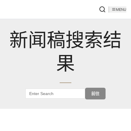
MENU
新闻稿搜索结
果
前往