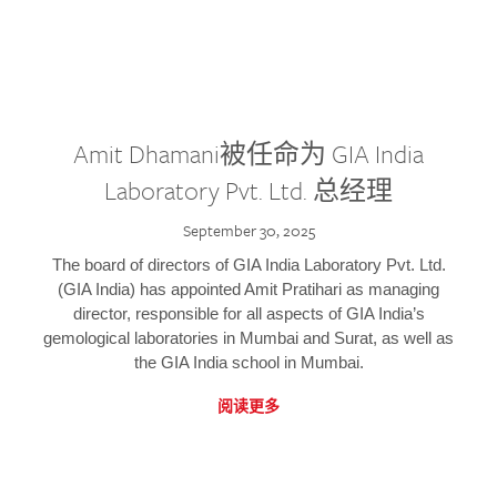
Amit Dhamani被任命为 GIA India
Laboratory Pvt. Ltd. 总经理
September 30, 2025
The board of directors of GIA India Laboratory Pvt. Ltd.
(GIA India) has appointed Amit Pratihari as managing
director, responsible for all aspects of GIA India’s
gemological laboratories in Mumbai and Surat, as well as
the GIA India school in Mumbai.
阅读更多