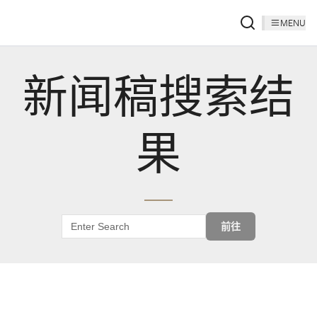
MENU
新闻稿搜索结
果
前往