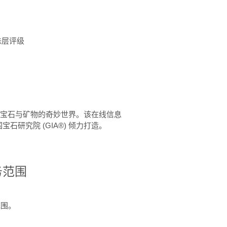
珠层评级
™ 体验宝石与矿物的奇妙世界。该在线信息
石研究院 (GIA®) 倾力打造。
务范围
范围。