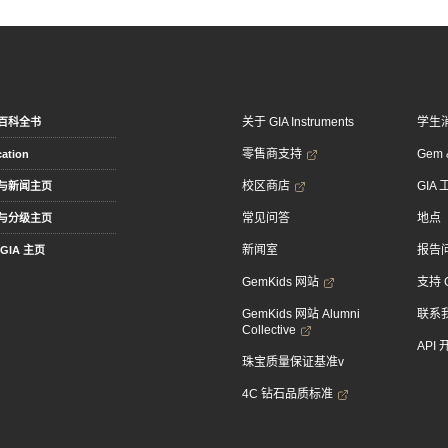
关于 GIA Instruments
学生
百科全书
零售商支持
Gem &
ation
校区商店
GIA
与新闻主页
常见问答
地点
与分级主页
新闻室
报告
GIA 主页
GemKids 网站
支持 
GemKids 网站 Alumni
联系
Collective
API
珠宝质量保证基准v
4C 钻石品质标准