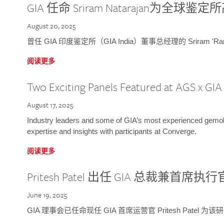
GIA 任命 Sriram Natarajan为全
August 20, 2025
曾任 GIA 印度鉴定所（GIA India）董事总经理的 Sriram 'Ra
阅读更多
Two Exciting Panels Featured at AGS x GI
August 17, 2025
Industry leaders and some of GIA’s most experienced gemolog
expertise and insights with participants at Converge.
阅读更多
Pritesh Patel 出任 GIA 总裁兼首席执行
June 19, 2025
GIA 理事会已任命现任 GIA 首席运营官 Pritesh Patel