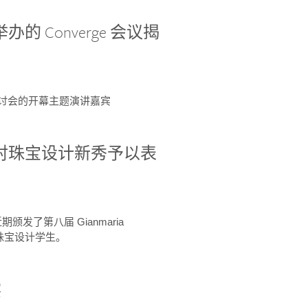
办的 Converge 会议揭
ge 研讨会的开幕主题演讲嘉宾
GIA 共同对珠宝设计新秀予以表
于近期颁发了第八届 Gianmaria
A 珠宝设计学生。
察