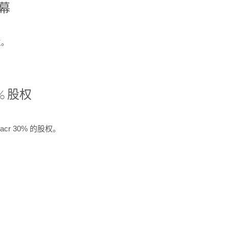
开幕
生。
% 股权
cr 30% 的股权。