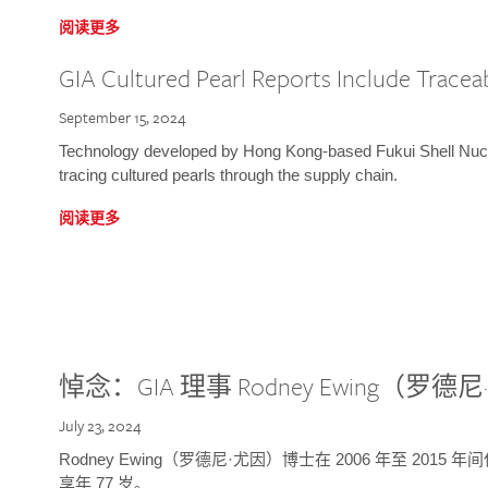
阅读更多
GIA Cultured Pearl Reports Include Traceab
September 15, 2024
Technology developed by Hong Kong-based Fukui Shell Nucle
tracing cultured pearls through the supply chain.
阅读更多
悼念：GIA 理事 Rodney Ewing（罗
July 23, 2024
Rodney Ewing（罗德尼·尤因）博士在 2006 年至 2015
享年 77 岁。