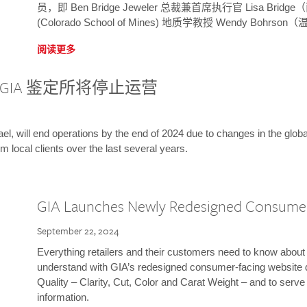
员，即 Ben Bridge Jeweler 总裁兼首席执行官 Lisa B
(Colorado School of Mines) 地质学教授 Wendy Bohr
阅读更多
GIA 鉴定所将停止运营
l, will end operations by the end of 2024 due to changes in the globa
m local clients over the last several years.
GIA Launches Newly Redesigned Consume
September 22, 2024
Everything retailers and their customers need to know about 
understand with GIA’s redesigned consumer-facing website 
Quality – Clarity, Cut, Color and Carat Weight – and to serv
information.