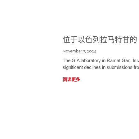
位于以色列拉马特甘的 
November 3, 2024
The GIA laboratory in Ramat Gan, Israe
significant declines in submissions fro
阅读更多