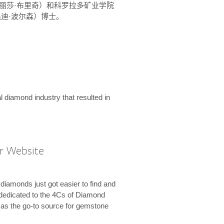
ridge（丽莎·布里奇）和科罗拉多矿业学院
son（温迪·波尔森）博士。
l diamond industry that resulted in
r Website
diamonds just got easier to find and
dedicated to the 4Cs of Diamond
e as the go-to source for gemstone