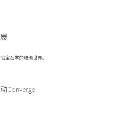
宝展
您体验宝石学的璀璨世界。
onverge