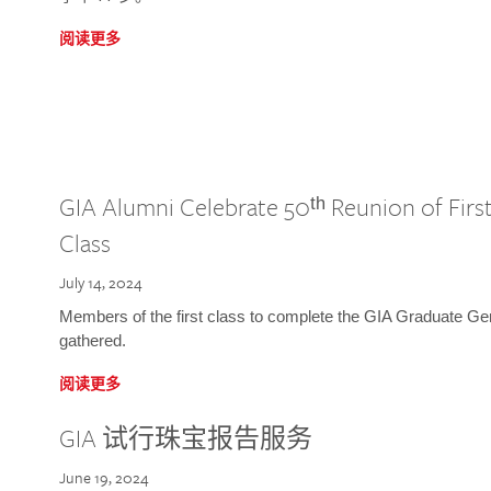
阅读更多
GIA Alumni Celebrate 50ᵗʰ Reunion of Fir
Class
July 14, 2024
Members of the first class to complete the GIA Graduate G
gathered.
阅读更多
GIA 试行珠宝报告服务
June 19, 2024