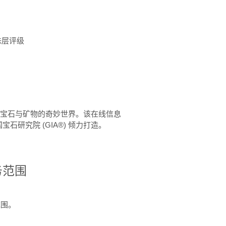
珠层评级
™ 体验宝石与矿物的奇妙世界。该在线信息
石研究院 (GIA®) 倾力打造。
务范围
范围。