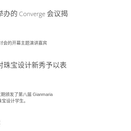
办的 Converge 会议揭
ge 研讨会的开幕主题演讲嘉宾
GIA 共同对珠宝设计新秀予以表
于近期颁发了第八届 Gianmaria
A 珠宝设计学生。
察