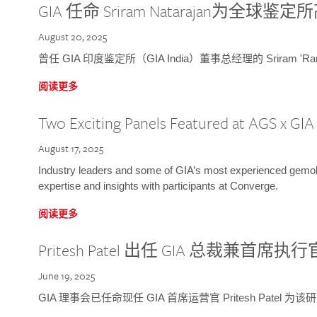
GIA 任命 Sriram Natarajan为全
August 20, 2025
曾任 GIA 印度鉴定所（GIA India）董事总经理的 Sriram 'Ra
阅读更多
Two Exciting Panels Featured at AGS x GI
August 17, 2025
Industry leaders and some of GIA’s most experienced gemolog
expertise and insights with participants at Converge.
阅读更多
Pritesh Patel 出任 GIA 总裁兼首席执行
June 19, 2025
GIA 理事会已任命现任 GIA 首席运营官 Pritesh Patel