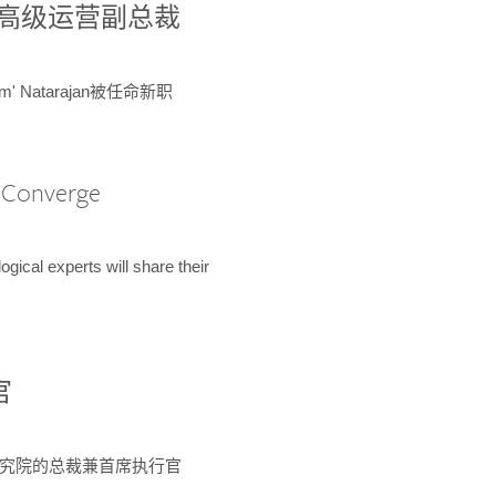
球鉴定所高级运营副总裁
m' Natarajan被任命新职
A Converge
ical experts will share their
官
 为该研究院的总裁兼首席执行官