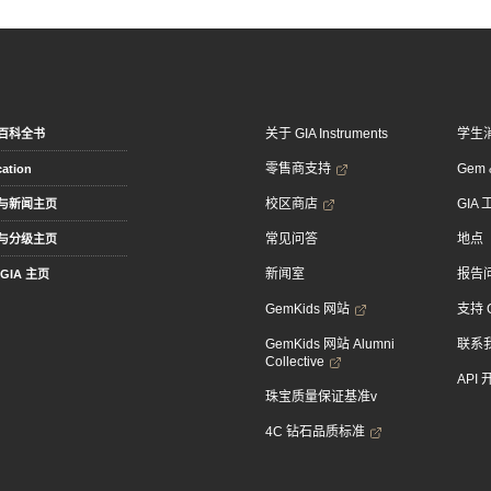
关于 GIA Instruments
学生
百科全书
零售商支持
Gem &
ation
校区商店
GIA
与新闻主页
常见问答
地点
与分级主页
新闻室
报告
GIA 主页
GemKids 网站
支持 
GemKids 网站 Alumni
联系
Collective
API
珠宝质量保证基准v
4C 钻石品质标准