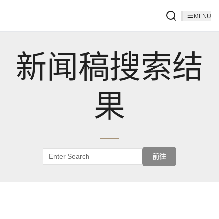
MENU
新闻稿搜索结
果
前往