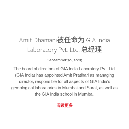
Amit Dhamani被任命为 GIA India
Laboratory Pvt. Ltd. 总经理
September 30, 2025
The board of directors of GIA India Laboratory Pvt. Ltd.
(GIA India) has appointed Amit Pratihari as managing
director, responsible for all aspects of GIA India’s
gemological laboratories in Mumbai and Surat, as well as
the GIA India school in Mumbai.
阅读更多