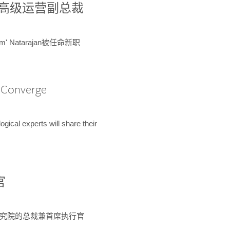
球鉴定所高级运营副总裁
m' Natarajan被任命新职
A Converge
ical experts will share their
官
 为该研究院的总裁兼首席执行官