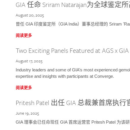
GIA 任命 Sriram Natarajan为全
August 20, 2025
曾任 GIA 印度鉴定所（GIA India）董事总经理的 Sriram 'Ra
阅读更多
Two Exciting Panels Featured at AGS x GI
August 17, 2025
Industry leaders and some of GIA’s most experienced gemolog
expertise and insights with participants at Converge.
阅读更多
Pritesh Patel 出任 GIA 总裁兼首席执行
June 19, 2025
GIA 理事会已任命现任 GIA 首席运营官 Pritesh Patel