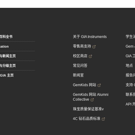
关于 GIA Instruments
学生
百科全书
零售商支持
Gem &
ation
校区商店
GIA
与新闻主页
常见问答
地点
与分级主页
新闻室
报告
GIA 主页
GemKids 网站
支持 
GemKids 网站 Alumni
联系
Collective
API
珠宝质量保证基准v
4C 钻石品质标准