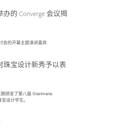
办的 Converge 会议揭
ge 研讨会的开幕主题演讲嘉宾
GIA 共同对珠宝设计新秀予以表
于近期颁发了第八届 Gianmaria
A 珠宝设计学生。
察