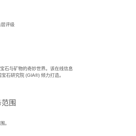
珠层评级
™ 体验宝石与矿物的奇妙世界。该在线信息
石研究院 (GIA®) 倾力打造。
务范围
范围。