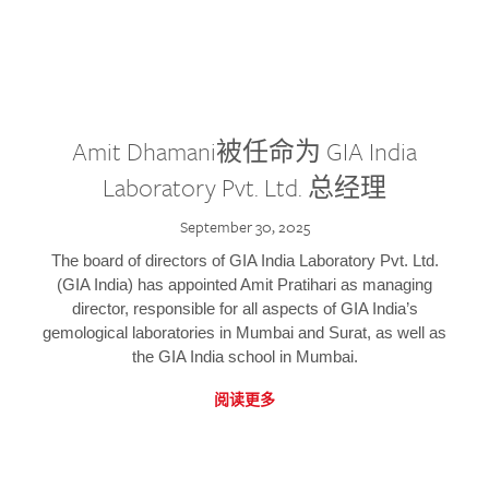
Amit Dhamani被任命为 GIA India
Laboratory Pvt. Ltd. 总经理
September 30, 2025
The board of directors of GIA India Laboratory Pvt. Ltd.
(GIA India) has appointed Amit Pratihari as managing
director, responsible for all aspects of GIA India’s
gemological laboratories in Mumbai and Surat, as well as
the GIA India school in Mumbai.
阅读更多