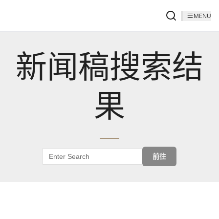
MENU
新闻稿搜索结
果
前往