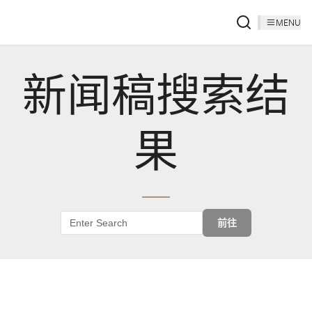
MENU
新闻稿搜索结
果
前往