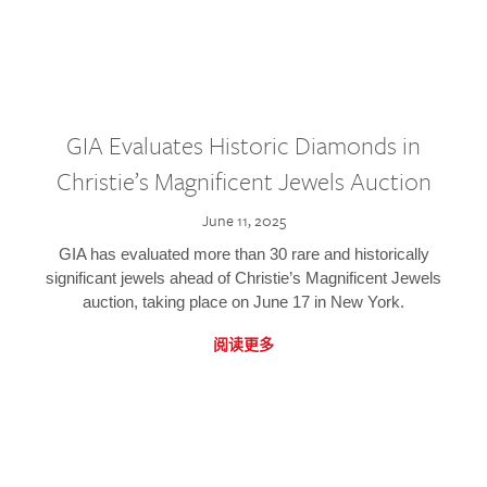
GIA Evaluates Historic Diamonds in
Christie’s Magnificent Jewels Auction
June 11, 2025
GIA has evaluated more than 30 rare and historically
significant jewels ahead of Christie’s Magnificent Jewels
auction, taking place on June 17 in New York.
阅读更多