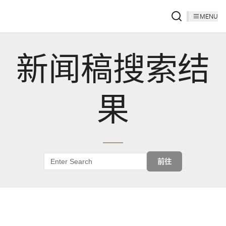
MENU
新闻稿搜索结
果
前往