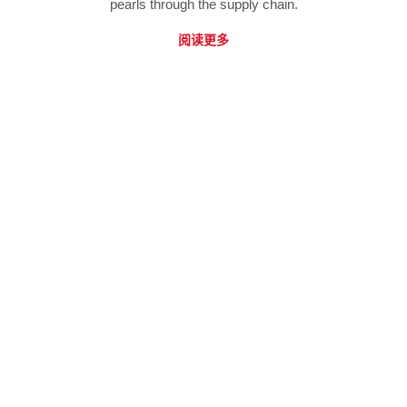
pearls through the supply chain.
阅读更多