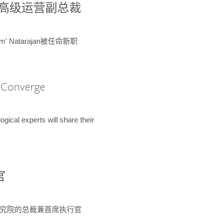
球鉴定所高级运营副总裁
m' Natarajan被任命新职
A Converge
ical experts will share their
官
 为该研究院的总裁兼首席执行官