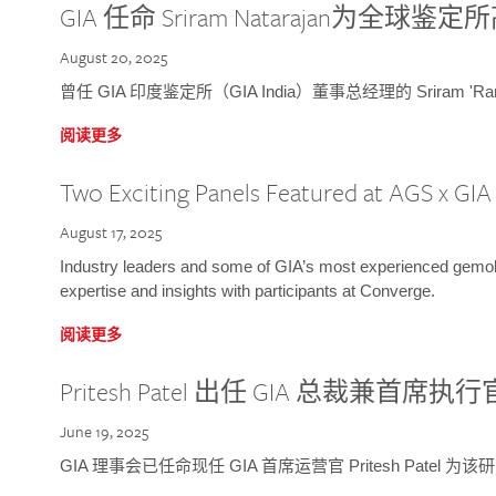
GIA 任命 Sriram Natarajan为全
August 20, 2025
曾任 GIA 印度鉴定所（GIA India）董事总经理的 Sriram 'Ra
阅读更多
Two Exciting Panels Featured at AGS x GI
August 17, 2025
Industry leaders and some of GIA’s most experienced gemolog
expertise and insights with participants at Converge.
阅读更多
Pritesh Patel 出任 GIA 总裁兼首席执行
June 19, 2025
GIA 理事会已任命现任 GIA 首席运营官 Pritesh Patel