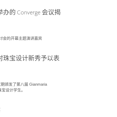
办的 Converge 会议揭
ge 研讨会的开幕主题演讲嘉宾
GIA 共同对珠宝设计新秀予以表
于近期颁发了第八届 Gianmaria
A 珠宝设计学生。
察