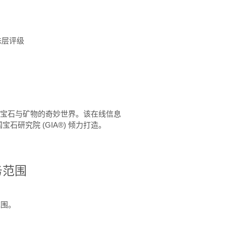
珠层评级
™ 体验宝石与矿物的奇妙世界。该在线信息
石研究院 (GIA®) 倾力打造。
务范围
范围。