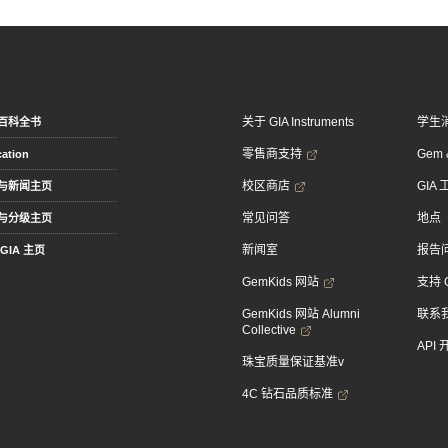
关于 GIA Instruments
学生
百科全书
零售商支持
Gem &
ation
校区商店
GIA
与新闻主页
常见问答
地点
与分级主页
新闻室
报告
GIA 主页
GemKids 网站
支持 
GemKids 网站 Alumni
联系
Collective
API
珠宝质量保证基准v
4C 钻石品质标准