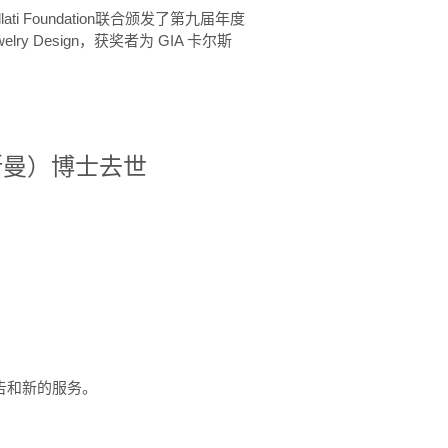
ellati Foundation联合颁发了第九届年度
 in Jewelry Design，获奖者为 GIA 卡尔斯
治·罗斯曼）博士去世
定报告和新的服务。