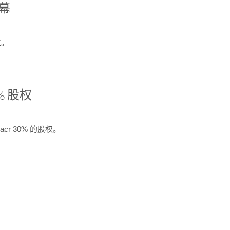
开幕
生。
% 股权
cr 30% 的股权。