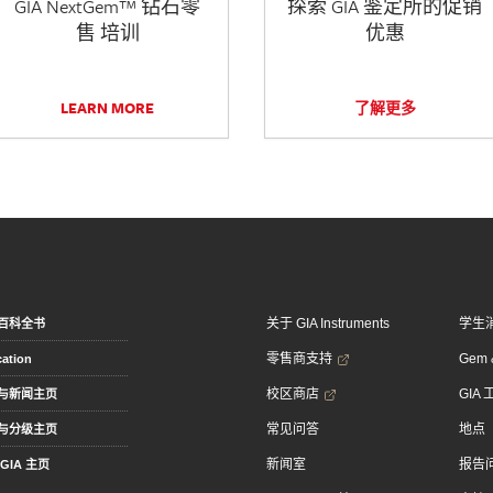
GIA NextGem™ 钻石零
探索 GIA 鉴定所的促销
售 培训
优惠
LEARN MORE
了解更多
关于 GIA Instruments
学生
百科全书
零售商支持
Gem &
ation
校区商店
GIA
与新闻主页
常见问答
地点
与分级主页
新闻室
报告
GIA 主页