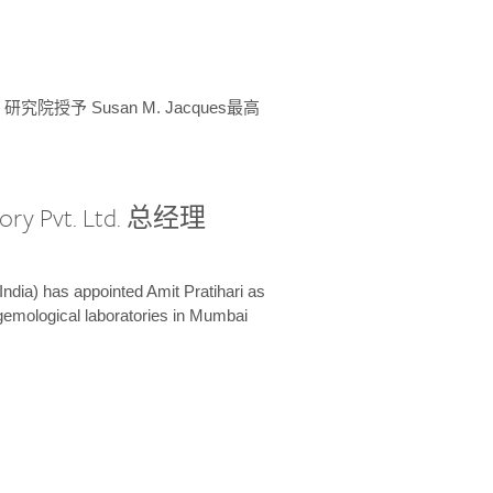
授予 Susan M. Jacques最高
ory Pvt. Ltd. 总经理
India) has appointed Amit Pratihari as
 gemological laboratories in Mumbai