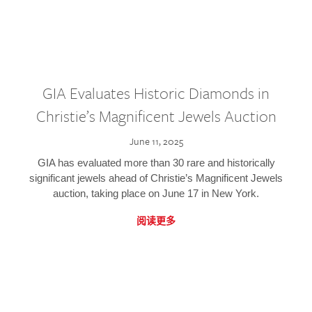
GIA Evaluates Historic Diamonds in
Christie’s Magnificent Jewels Auction
June 11, 2025
GIA has evaluated more than 30 rare and historically
significant jewels ahead of Christie’s Magnificent Jewels
auction, taking place on June 17 in New York.
阅读更多