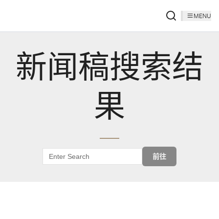
MENU
新闻稿搜索结
果
前往