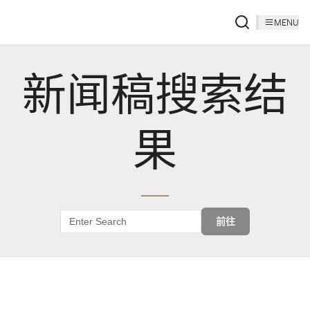
MENU
新闻稿搜索结
果
前往