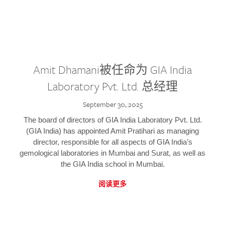
Amit Dhamani被任命为 GIA India
Laboratory Pvt. Ltd. 总经理
September 30, 2025
The board of directors of GIA India Laboratory Pvt. Ltd.
(GIA India) has appointed Amit Pratihari as managing
director, responsible for all aspects of GIA India’s
gemological laboratories in Mumbai and Surat, as well as
the GIA India school in Mumbai.
阅读更多