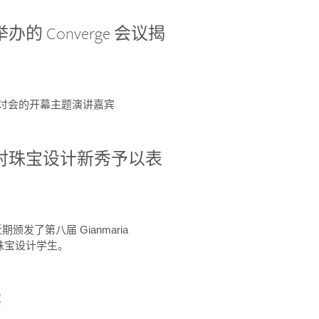
办的 Converge 会议揭
ge 研讨会的开幕主题演讲嘉宾
GIA 共同对珠宝设计新秀予以表
于近期颁发了第八届 Gianmaria
A 珠宝设计学生。
察