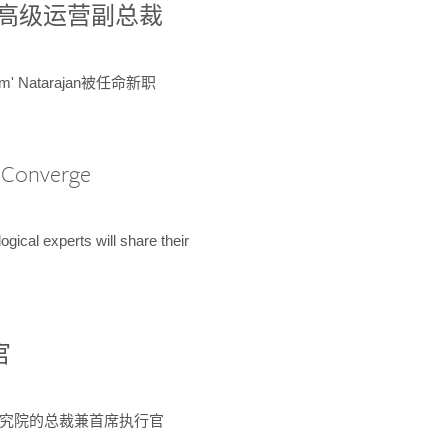
球鉴定所高级运营副总裁
m' Natarajan被任命新职
A Converge
ical experts will share their
官
 为该研究院的总裁兼首席执行官