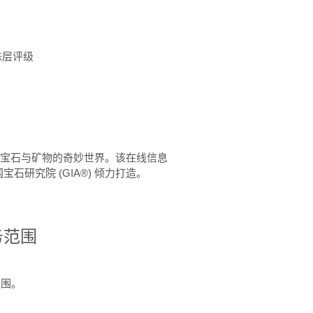
珠层评级
™ 体验宝石与矿物的奇妙世界。该在线信息
石研究院 (GIA®) 倾力打造。
务范围
范围。