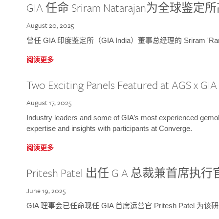
GIA 任命 Sriram Natarajan为全
August 20, 2025
曾任 GIA 印度鉴定所（GIA India）董事总经理的 Sriram 'Ra
阅读更多
Two Exciting Panels Featured at AGS x GI
August 17, 2025
Industry leaders and some of GIA’s most experienced gemolog
expertise and insights with participants at Converge.
阅读更多
Pritesh Patel 出任 GIA 总裁兼首席执行
June 19, 2025
GIA 理事会已任命现任 GIA 首席运营官 Pritesh Patel