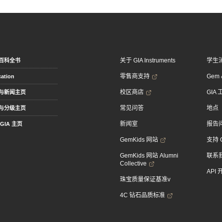
关于 GIA Instruments
学生
百科全书
零售商支持
Gem &
ation
校区商店
GIA
与新闻主页
常见问答
地点
与分级主页
新闻室
报告
GIA 主页
GemKids 网站
支持 
GemKids 网站 Alumni
联系
Collective
API
珠宝质量保证基准v
4C 钻石品质标准