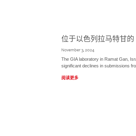
位于以色列拉马特甘的 
November 3, 2024
The GIA laboratory in Ramat Gan, Israe
significant declines in submissions fro
阅读更多