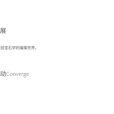
宝展
您体验宝石学的璀璨世界。
onverge