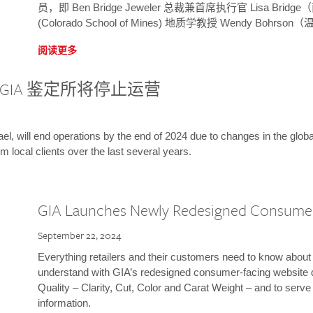
员，即 Ben Bridge Jeweler 总裁兼首席执行官 Lisa B
(Colorado School of Mines) 地质学教授 Wendy Bohr
阅读更多
GIA 鉴定所将停止运营
l, will end operations by the end of 2024 due to changes in the globa
m local clients over the last several years.
GIA Launches Newly Redesigned Consume
September 22, 2024
Everything retailers and their customers need to know about 
understand with GIA’s redesigned consumer-facing website 
Quality – Clarity, Cut, Color and Carat Weight – and to serv
information.