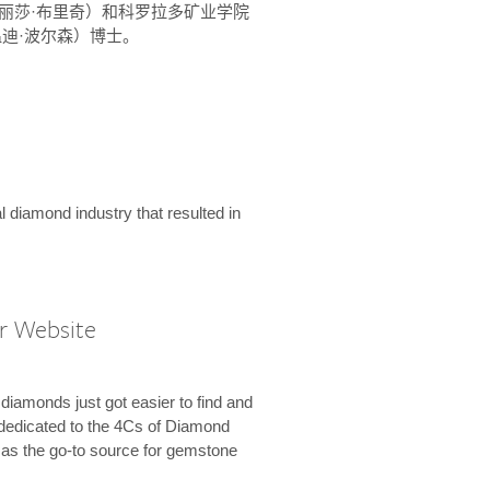
ridge（丽莎·布里奇）和科罗拉多矿业学院
son（温迪·波尔森）博士。
l diamond industry that resulted in
r Website
diamonds just got easier to find and
dedicated to the 4Cs of Diamond
e as the go-to source for gemstone