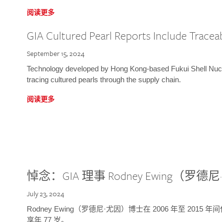
阅读更多
GIA Cultured Pearl Reports Include Traceab
September 15, 2024
Technology developed by Hong Kong-based Fukui Shell Nucle
tracing cultured pearls through the supply chain.
阅读更多
悼念：GIA 理事 Rodney Ewing（罗
July 23, 2024
Rodney Ewing（罗德尼·尤因）博士在 2006 年至 2015
享年 77 岁。