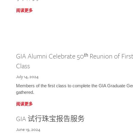
阅读更多
GIA Alumni Celebrate 50ᵗʰ Reunion of Fir
Class
July 14, 2024
Members of the first class to complete the GIA Graduate G
gathered.
阅读更多
GIA 试行珠宝报告服务
June 19, 2024