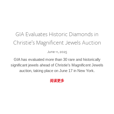
GIA Evaluates Historic Diamonds in
Christie’s Magnificent Jewels Auction
June 11, 2025
GIA has evaluated more than 30 rare and historically
significant jewels ahead of Christie’s Magnificent Jewels
auction, taking place on June 17 in New York.
阅读更多