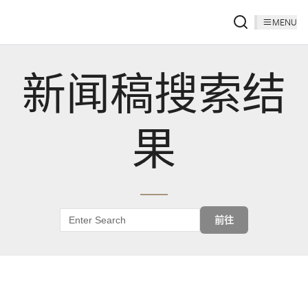
MENU
新闻稿搜索结
果
前往