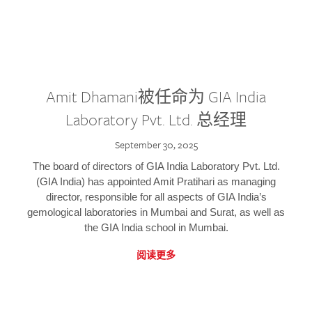
Amit Dhamani被任命为 GIA India
Laboratory Pvt. Ltd. 总经理
September 30, 2025
The board of directors of GIA India Laboratory Pvt. Ltd.
(GIA India) has appointed Amit Pratihari as managing
director, responsible for all aspects of GIA India’s
gemological laboratories in Mumbai and Surat, as well as
the GIA India school in Mumbai.
阅读更多