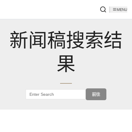
MENU
新闻稿搜索结
果
前往