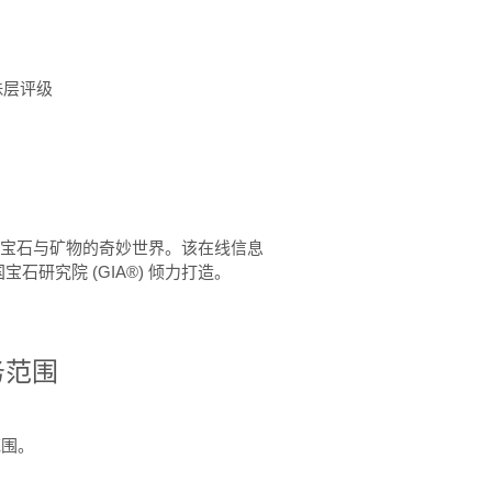
珠层评级
™ 体验宝石与矿物的奇妙世界。该在线信息
石研究院 (GIA®) 倾力打造。
务范围
范围。