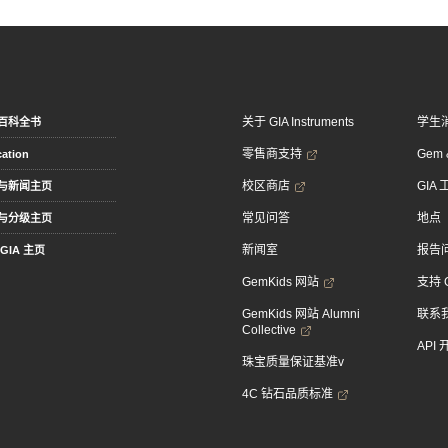
关于 GIA Instruments
学生
百科全书
零售商支持
Gem &
ation
校区商店
GIA
与新闻主页
常见问答
地点
与分级主页
新闻室
报告
GIA 主页
GemKids 网站
支持 
GemKids 网站 Alumni
联系
Collective
API
珠宝质量保证基准v
4C 钻石品质标准