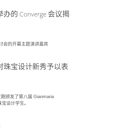
办的 Converge 会议揭
ge 研讨会的开幕主题演讲嘉宾
GIA 共同对珠宝设计新秀予以表
于近期颁发了第八届 Gianmaria
A 珠宝设计学生。
察