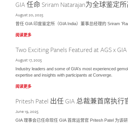
GIA 任命 Sriram Natarajan为全
August 20, 2025
曾任 GIA 印度鉴定所（GIA India）董事总经理的 Sriram 'Ra
阅读更多
Two Exciting Panels Featured at AGS x GI
August 17, 2025
Industry leaders and some of GIA’s most experienced gemolog
expertise and insights with participants at Converge.
阅读更多
Pritesh Patel 出任 GIA 总裁兼首席执行
June 19, 2025
GIA 理事会已任命现任 GIA 首席运营官 Pritesh Patel