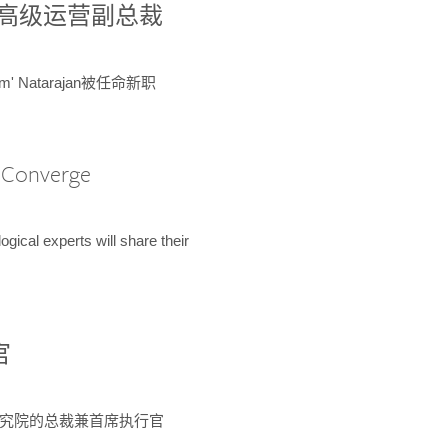
球鉴定所高级运营副总裁
m' Natarajan被任命新职
A Converge
ical experts will share their
官
 为该研究院的总裁兼首席执行官