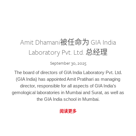
Amit Dhamani被任命为 GIA India
Laboratory Pvt. Ltd. 总经理
September 30, 2025
The board of directors of GIA India Laboratory Pvt. Ltd.
(GIA India) has appointed Amit Pratihari as managing
director, responsible for all aspects of GIA India’s
gemological laboratories in Mumbai and Surat, as well as
the GIA India school in Mumbai.
阅读更多