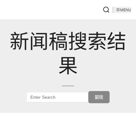
MENU
新闻稿搜索结
果
前往