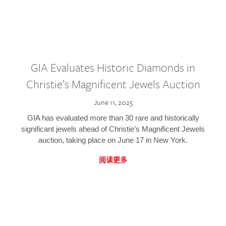
GIA Evaluates Historic Diamonds in
Christie’s Magnificent Jewels Auction
June 11, 2025
GIA has evaluated more than 30 rare and historically
significant jewels ahead of Christie’s Magnificent Jewels
auction, taking place on June 17 in New York.
阅读更多