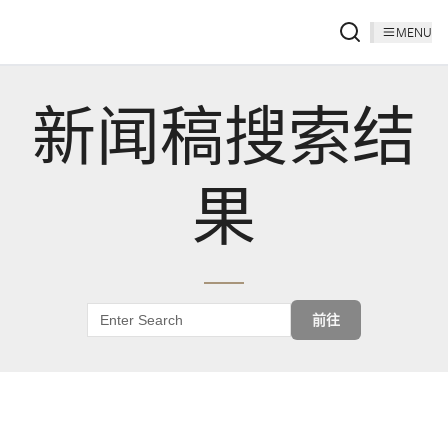
MENU
新闻稿搜索结
果
前往