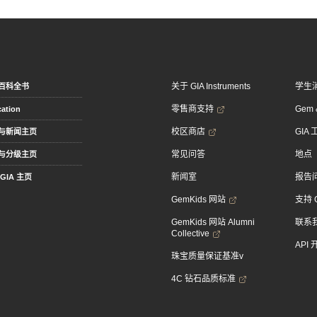
关于 GIA Instruments
学生
百科全书
零售商支持
Gem &
ation
校区商店
GIA
与新闻主页
常见问答
地点
与分级主页
新闻室
报告
GIA 主页
GemKids 网站
支持 
GemKids 网站 Alumni
联系
Collective
API
珠宝质量保证基准v
4C 钻石品质标准