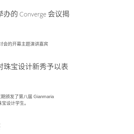
办的 Converge 会议揭
ge 研讨会的开幕主题演讲嘉宾
GIA 共同对珠宝设计新秀予以表
于近期颁发了第八届 Gianmaria
A 珠宝设计学生。
察