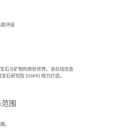
珠层评级
™ 体验宝石与矿物的奇妙世界。该在线信息
石研究院 (GIA®) 倾力打造。
务范围
范围。