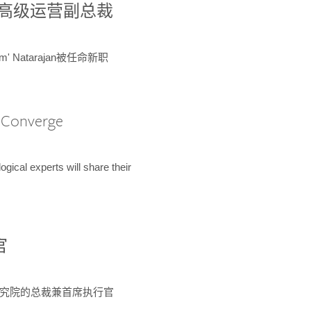
球鉴定所高级运营副总裁
m' Natarajan被任命新职
A Converge
ical experts will share their
官
 为该研究院的总裁兼首席执行官