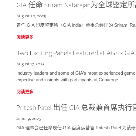
GIA 任命 Sriram Natarajan为全
August 20, 2025
曾任 GIA 印度鉴定所（GIA India）董事总经理的 Sriram 'Ra
阅读更多
Two Exciting Panels Featured at AGS x GI
August 17, 2025
Industry leaders and some of GIA’s most experienced gemolog
expertise and insights with participants at Converge.
阅读更多
Pritesh Patel 出任 GIA 总裁兼首席执行
June 19, 2025
GIA 理事会已任命现任 GIA 首席运营官 Pritesh Patel