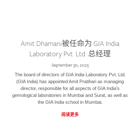
Amit Dhamani被任命为 GIA India
Laboratory Pvt. Ltd. 总经理
September 30, 2025
The board of directors of GIA India Laboratory Pvt. Ltd.
(GIA India) has appointed Amit Pratihari as managing
director, responsible for all aspects of GIA India’s
gemological laboratories in Mumbai and Surat, as well as
the GIA India school in Mumbai.
阅读更多