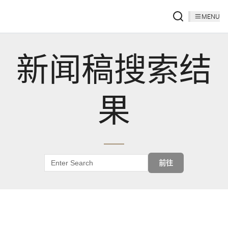
MENU
新闻稿搜索结
果
前往