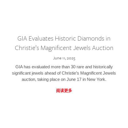
GIA Evaluates Historic Diamonds in
Christie’s Magnificent Jewels Auction
June 11, 2025
GIA has evaluated more than 30 rare and historically
significant jewels ahead of Christie’s Magnificent Jewels
auction, taking place on June 17 in New York.
阅读更多