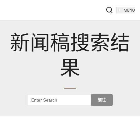
MENU
新闻稿搜索结
果
前往