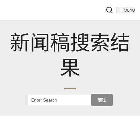
MENU
新闻稿搜索结
果
前往