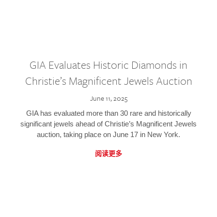
GIA Evaluates Historic Diamonds in
Christie’s Magnificent Jewels Auction
June 11, 2025
GIA has evaluated more than 30 rare and historically
significant jewels ahead of Christie’s Magnificent Jewels
auction, taking place on June 17 in New York.
阅读更多