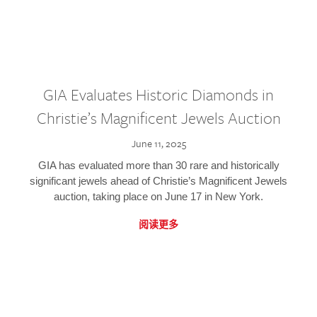
GIA Evaluates Historic Diamonds in
Christie’s Magnificent Jewels Auction
June 11, 2025
GIA has evaluated more than 30 rare and historically
significant jewels ahead of Christie’s Magnificent Jewels
auction, taking place on June 17 in New York.
阅读更多