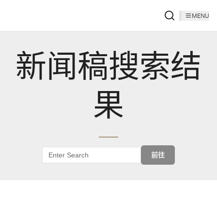
MENU
新闻稿搜索结
果
前往