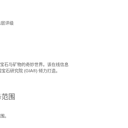
珠层评级
™ 体验宝石与矿物的奇妙世界。该在线信息
石研究院 (GIA®) 倾力打造。
务范围
范围。