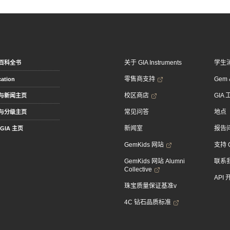
关于 GIA Instruments
学生
百科全书
零售商支持
Gem &
ation
校区商店
GIA
与新闻主页
常见问答
地点
与分级主页
新闻室
报告
GIA 主页
GemKids 网站
支持 
GemKids 网站 Alumni
联系
Collective
API
珠宝质量保证基准v
4C 钻石品质标准