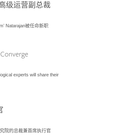
球鉴定所高级运营副总裁
m' Natarajan被任命新职
A Converge
ical experts will share their
官
 为该研究院的总裁兼首席执行官