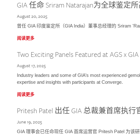
GIA 任命 Sriram Natarajan为全
August 20, 2025
曾任 GIA 印度鉴定所（GIA India）董事总经理的 Sriram 'Ra
阅读更多
Two Exciting Panels Featured at AGS x GI
August 17, 2025
Industry leaders and some of GIA’s most experienced gemolog
expertise and insights with participants at Converge.
阅读更多
Pritesh Patel 出任 GIA 总裁兼首席执行
June 19, 2025
GIA 理事会已任命现任 GIA 首席运营官 Pritesh Patel