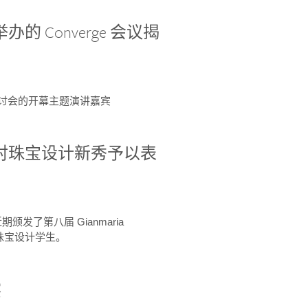
办的 Converge 会议揭
ge 研讨会的开幕主题演讲嘉宾
GIA 共同对珠宝设计新秀予以表
于近期颁发了第八届 Gianmaria
A 珠宝设计学生。
察