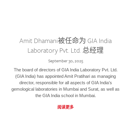
Amit Dhamani被任命为 GIA India
Laboratory Pvt. Ltd. 总经理
September 30, 2025
The board of directors of GIA India Laboratory Pvt. Ltd.
(GIA India) has appointed Amit Pratihari as managing
director, responsible for all aspects of GIA India’s
gemological laboratories in Mumbai and Surat, as well as
the GIA India school in Mumbai.
阅读更多