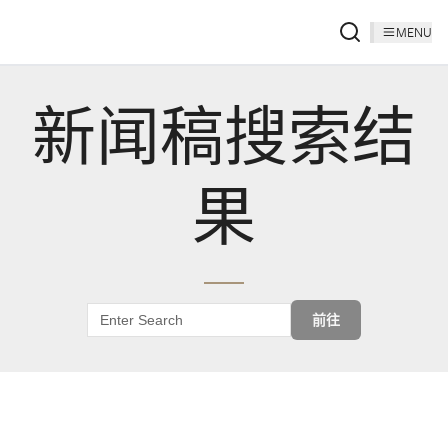
MENU
新闻稿搜索结
果
前往