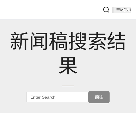
MENU
新闻稿搜索结
果
前往