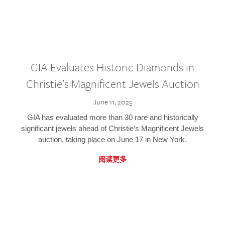
GIA Evaluates Historic Diamonds in
Christie’s Magnificent Jewels Auction
June 11, 2025
GIA has evaluated more than 30 rare and historically
significant jewels ahead of Christie’s Magnificent Jewels
auction, taking place on June 17 in New York.
阅读更多