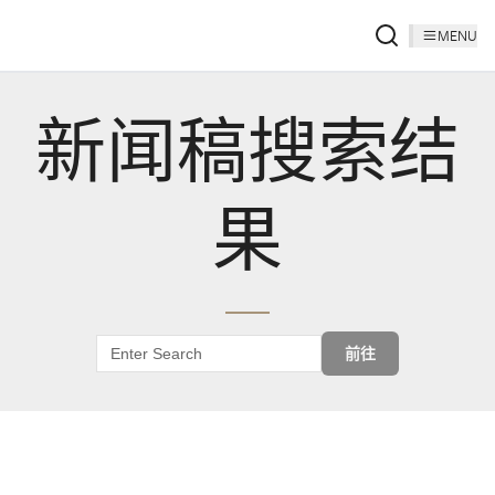
MENU
新闻稿搜索结
果
前往