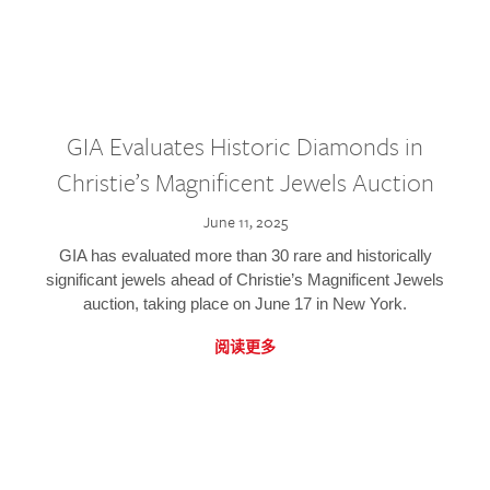
GIA Evaluates Historic Diamonds in
Christie’s Magnificent Jewels Auction
June 11, 2025
GIA has evaluated more than 30 rare and historically
significant jewels ahead of Christie’s Magnificent Jewels
auction, taking place on June 17 in New York.
阅读更多