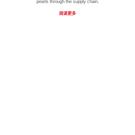
pearls through the supply chain.
阅读更多