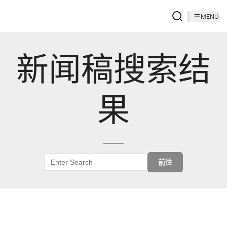
MENU
新闻稿搜索结
果
前往