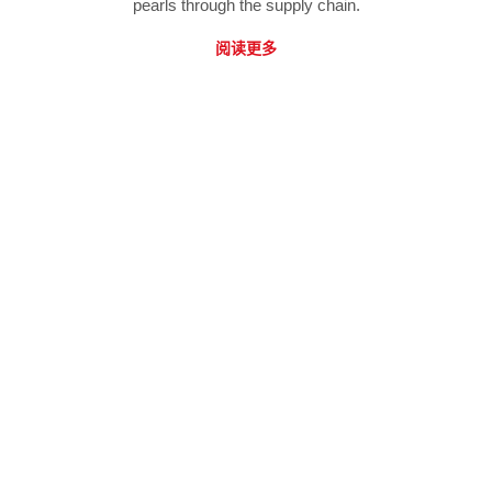
pearls through the supply chain.
阅读更多