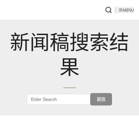
MENU
新闻稿搜索结
果
前往