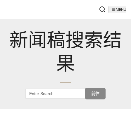
MENU
新闻稿搜索结
果
前往