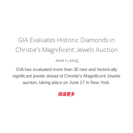
GIA Evaluates Historic Diamonds in
Christie’s Magnificent Jewels Auction
June 11, 2025
GIA has evaluated more than 30 rare and historically
significant jewels ahead of Christie’s Magnificent Jewels
auction, taking place on June 17 in New York.
阅读更多