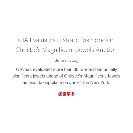
GIA Evaluates Historic Diamonds in
Christie’s Magnificent Jewels Auction
June 11, 2025
GIA has evaluated more than 30 rare and historically
significant jewels ahead of Christie’s Magnificent Jewels
auction, taking place on June 17 in New York.
阅读更多