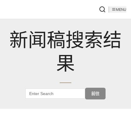
MENU
新闻稿搜索结
果
前往