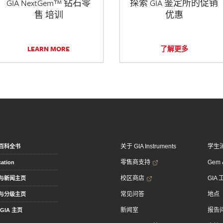
GIA NextGem™ 钻石零
探索 GIA 鉴定所的促销
售 培训
优惠
LEARN MORE
了解更多
关于 GIA Instruments
学生
百科全书
零售商支持
Gem &
ation
校区商店
GIA
与新闻主页
常见问答
地点
与分级主页
新闻室
报告
GIA 主页