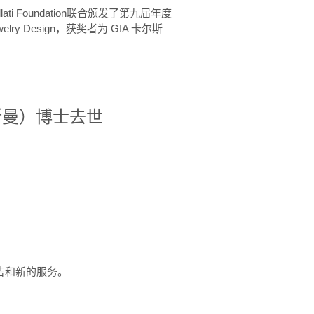
ellati Foundation联合颁发了第九届年度
 in Jewelry Design，获奖者为 GIA 卡尔斯
治·罗斯曼）博士去世
定报告和新的服务。