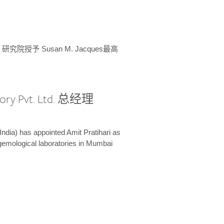
授予 Susan M. Jacques最高
ory Pvt. Ltd. 总经理
India) has appointed Amit Pratihari as
 gemological laboratories in Mumbai