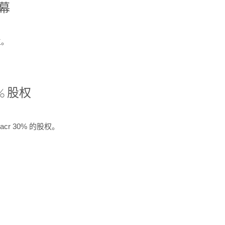
开幕
生。
% 股权
cr 30% 的股权。