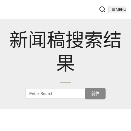
MENU
新闻稿搜索结
果
前往