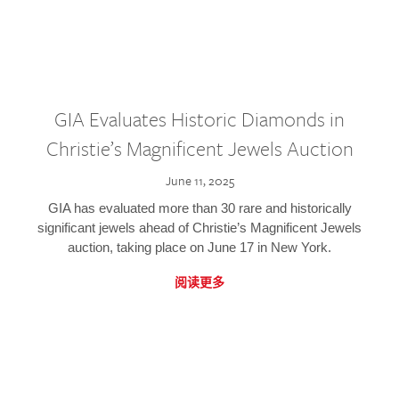
GIA Evaluates Historic Diamonds in
Christie’s Magnificent Jewels Auction
June 11, 2025
GIA has evaluated more than 30 rare and historically
significant jewels ahead of Christie’s Magnificent Jewels
auction, taking place on June 17 in New York.
阅读更多