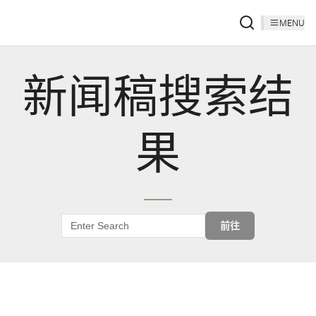
MENU
新闻稿搜索结
果
前往