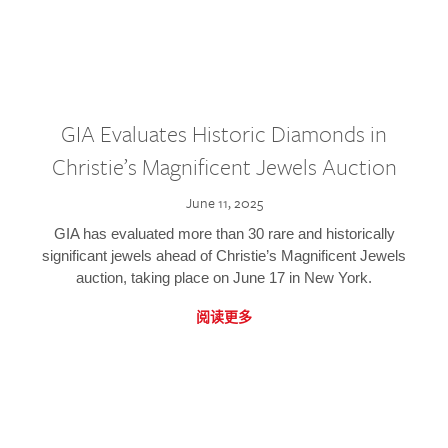
GIA Evaluates Historic Diamonds in
Christie’s Magnificent Jewels Auction
June 11, 2025
GIA has evaluated more than 30 rare and historically
significant jewels ahead of Christie’s Magnificent Jewels
auction, taking place on June 17 in New York.
阅读更多