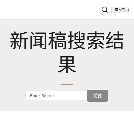
MENU
新闻稿搜索结
果
前往