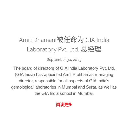
Amit Dhamani被任命为 GIA India
Laboratory Pvt. Ltd. 总经理
September 30, 2025
The board of directors of GIA India Laboratory Pvt. Ltd.
(GIA India) has appointed Amit Pratihari as managing
director, responsible for all aspects of GIA India’s
gemological laboratories in Mumbai and Surat, as well as
the GIA India school in Mumbai.
阅读更多