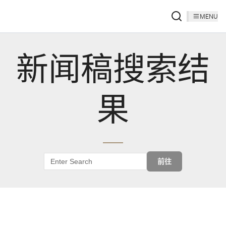
MENU
新闻稿搜索结
果
前往