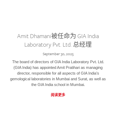
Amit Dhamani被任命为 GIA India
Laboratory Pvt. Ltd. 总经理
September 30, 2025
The board of directors of GIA India Laboratory Pvt. Ltd.
(GIA India) has appointed Amit Pratihari as managing
director, responsible for all aspects of GIA India’s
gemological laboratories in Mumbai and Surat, as well as
the GIA India school in Mumbai.
阅读更多