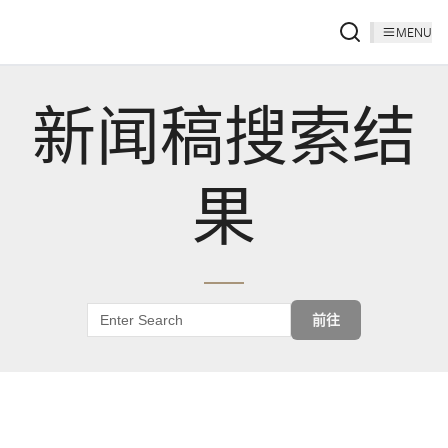
MENU
新闻稿搜索结
果
前往