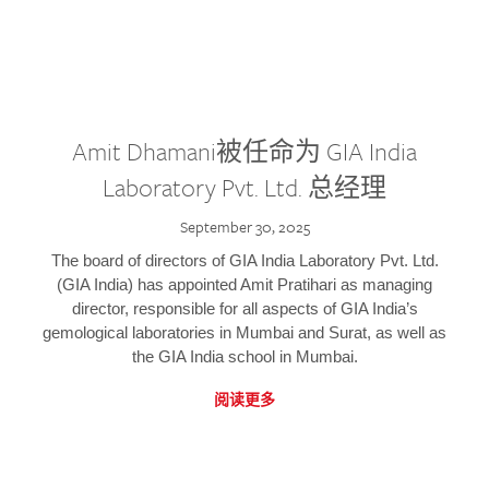
Amit Dhamani被任命为 GIA India
Laboratory Pvt. Ltd. 总经理
September 30, 2025
The board of directors of GIA India Laboratory Pvt. Ltd.
(GIA India) has appointed Amit Pratihari as managing
director, responsible for all aspects of GIA India’s
gemological laboratories in Mumbai and Surat, as well as
the GIA India school in Mumbai.
阅读更多