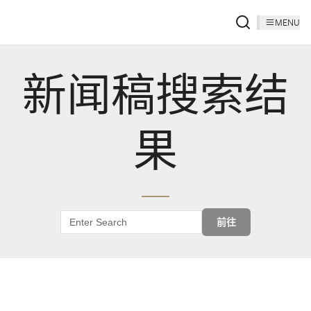
MENU
新闻稿搜索结
果
前往