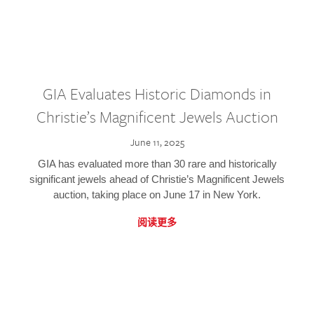
GIA Evaluates Historic Diamonds in
Christie’s Magnificent Jewels Auction
June 11, 2025
GIA has evaluated more than 30 rare and historically
significant jewels ahead of Christie’s Magnificent Jewels
auction, taking place on June 17 in New York.
阅读更多