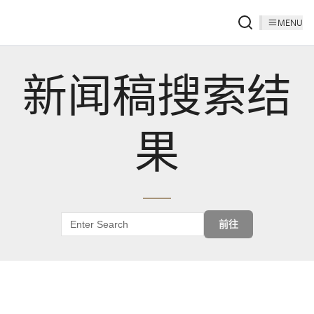
MENU
新闻稿搜索结
果
前往