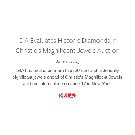
GIA Evaluates Historic Diamonds in
Christie’s Magnificent Jewels Auction
June 11, 2025
GIA has evaluated more than 30 rare and historically
significant jewels ahead of Christie’s Magnificent Jewels
auction, taking place on June 17 in New York.
阅读更多